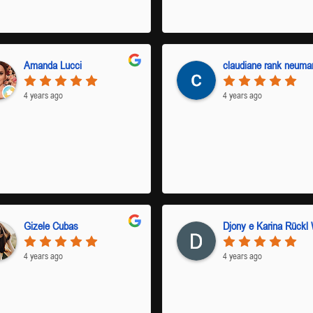
Amanda Lucci
claudiane rank neuma
4 years ago
4 years ago
Gizele Cubas
4 years ago
4 years ago