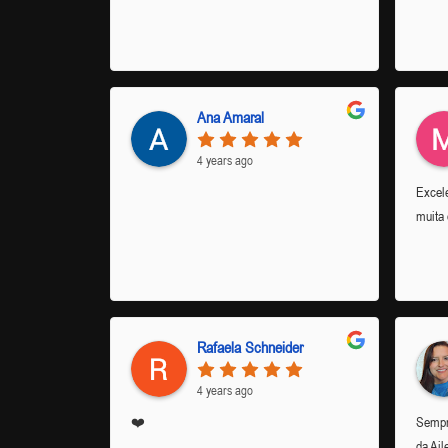
Ana Amaral
4 years ago
Excele
muita 
Rafaela Schneider
4 years ago
❤️
Sempr
da Ail