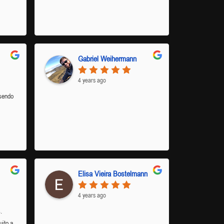
Gabriel Weihermann
4 years ago
sendo
Elisa Vieira Bostelmann
4 years ago
.
ito a