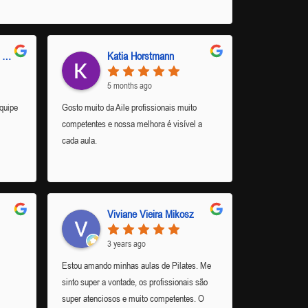
Eduarda Milena Baum Filhakoski
Katia Horstmann
5 months ago
quipe
Gosto muito da Aile profissionais muito
competentes e nossa melhora é visível a
cada aula.
Viviane Vieira Mikosz
3 years ago
Estou amando minhas aulas de Pilates. Me
sinto super a vontade, os profissionais são
super atenciosos e muito competentes. O