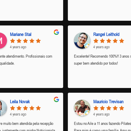
Mariane Stal
Rangel Leithold
4 years ago
4 years ago
nte atendimento. Profissionais com
Excelente! Recomendo 100%!! 3 anos 
qualidade.
super bem atendido por todos!
Leila Novak
Mauricio Trevisan
4 years ago
4 years ago
e muito bem atendida pela recepção
Estou no Aile a 11 anos fazendo Pilates
e, juntamente com minha Nutricionista
Para mim é como uma família. Amo mu