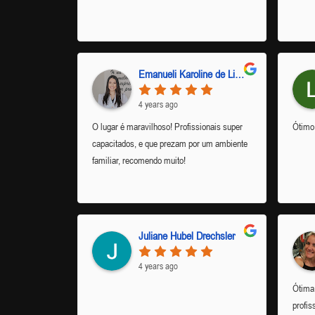
Emanueli Karoline de Lima
4 years ago
O lugar é maravilhoso! Profissionais super
Ótimo 
capacitados, e que prezam por um ambiente
familiar, recomendo muito!
Juliane Hubel Drechsler
4 years ago
Ótima 
profis