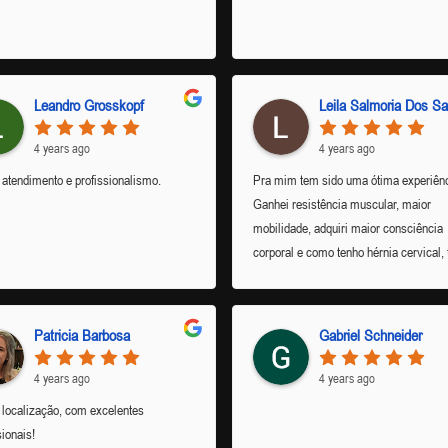
Leandro Grosskopf
4 years ago
4 years ago
atendimento e profissionalismo.
Pra mim tem sido uma ótima experiênci
Ganhei resistência muscular, maior
mobilidade, adquiri maior consciência
corporal e como tenho hérnia cervical,
colaborado muito!! Super indico 😉 Va
pena!!
Patricia Barbosa
Gabriel Schneider
4 years ago
4 years ago
localização, com excelentes
sionais!