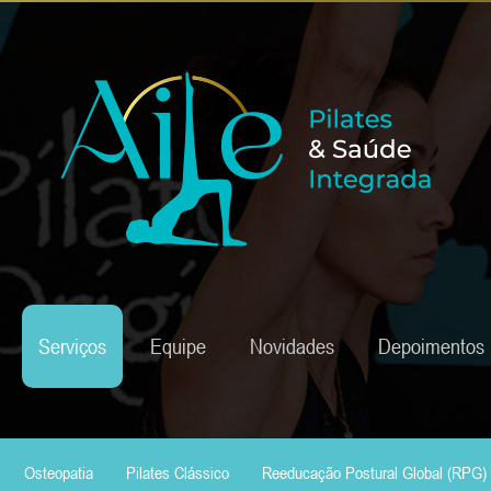
Serviços
Equipe
Novidades
Depoimentos
Osteopatia
Pilates Clássico
Reeducação Postural Global (RPG)