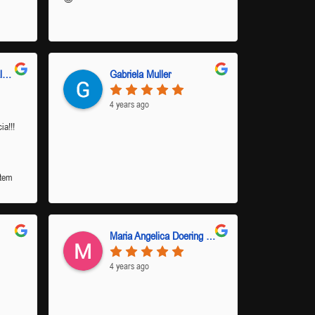
Leila Salmoria Dos Salmoria Dos Santos Marcon
Gabriela Muller
4 years ago
a!!!
 tem
lença
Maria Angelica Doering de Oliveira
4 years ago