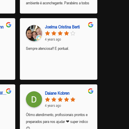
ambiente é aconchegante. Parabéns a todos
os envolvidos.
nn
Joelma Cristina Berti
4 years ago
Sempre atenciosa!! E pontual.
Djony e Karina Rückl Weldt
Daiane Kobren
4 years ago
Ótimo atendimento, profissionais prontos e
preparados para nos ajudar ❤ super indico
😊