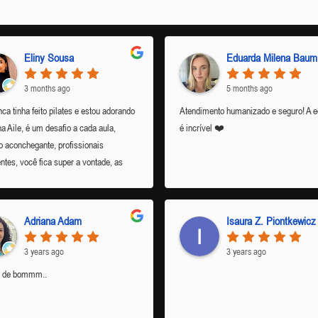
Eliny Sousa
3 months ago
5 months ago
ca tinha feito pilates e estou adorando
Atendimento humanizado e seguro! A e
na Aile, é um desafio a cada aula,
é incrível ❤️
 aconchegante, profissionais
ntes, você fica super a vontade, as
as da recepção são bastante
ticas. Eu gostando muito da minha
ção, recomendo demais.
Adriana Adam
Isaura Z. Piontkewicz
3 years ago
3 years ago
o de bommm..