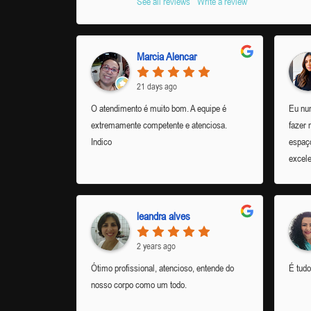
See all reviews
Write a review
Marcia Alencar
21 days ago
O atendimento é muito bom. A equipe é
Eu nun
extremamente competente e atenciosa.
fazer 
Indico
espaço
excele
menin
simpá
evolu
leandra alves
2 years ago
Ótimo profissional, atencioso, entende do
É tud
nosso corpo como um todo.